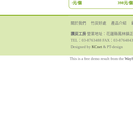
酒粕煥膚/酒粕美顏皂
600元/個
398元/個
170元/個
關於我們
竹炭好處
產品介紹
讚炭工房
營業地址：花蓮縣鳳林鎮正
TEL：03-8763488 FAX：03-8764843 
Designed by
KCnet
& PT-design
This is a free demo result from the
Wayb
【限量販售】清酒酒粕皂/
米糀醬料組合
小花蔓澤蘭洗髮
酒粕煥膚/酒粕美顏皂
600元/個
398元/個
170元/個
馬告鹽糀（發酵性醬料）
紫心地瓜糀酵飲
本格純米糀酵